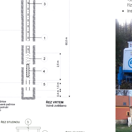
ří
in