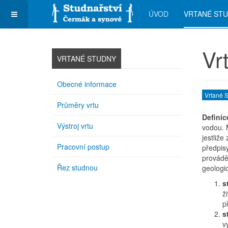
ÚVOD
VRTANÉ ST
Vr
VRTANÉ STUDNY
Obecné informace
Vrtané 
Průměry vrtu
Definic
Výstroj vrtu
vodou. 
jestliže
Pracovní postup
předpisy
provádě
Řez studnou
geologi
s
ž
p
s
v