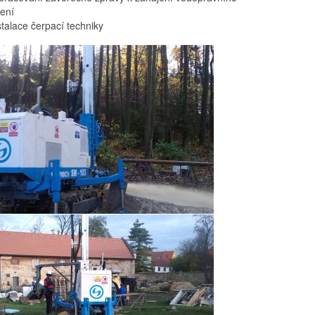
zení
stalace čerpací techniky