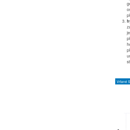
g
o
p
h
z
j
p
h
p
u
s
Vrtané 