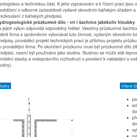
eologickou a technickou část. K jeho vypracování a k řízení prací jsou o
svědčení o odborné způsobilosti vydané obvodním báňským úřadem a kt
řezkoušení z báňských předpisů.
ydrogeologické průzkumné dílo - vrt i šachtice jakékoliv hloubky
.
a jejich výkon odpovídá odpovědný řešitel. Všechny průzkumné šachtic
edině firma s oprávněním vykonávat tuto činnost, vydaným obvodním b
ředpisy, prováděcí projekt technických prací je přílohou projektu pr
o provádějící firma. Po ukončení průzkumu musí být průzkumné dílo zli
ředpisů, nesmí být používáno jako studna. Studnou se může stát teprv
místění stavby a vodoprávního rozhodnutí o povolení k nakládání s vod
tudny).
Studny
Vrtané S
po
sc
do
př
do
vy
vy