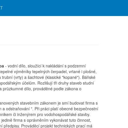
KT
vba
- vodní dílo, sloužící k nakládání s podzemní
epelné výměníky tepelných čerpadel, vrtané i plošné,
 trubní (vrty) a šachtové (klasické "kopané"). Báňské
hospodářským účelům. Rozlišují tři druhy staveb studní
 a průzkumné dílo, prováděné podle zákona o
novených stavebním zákonem je smí budovat firma s
 a odstraňování ". Při práci platí obecné bezpečnostní
chnikem či inženýrem pro vodohospodářské stavby.
 jedině firma s oprávněním vykonávat tuto činnost,
 předpisy. Prováděcí projekt technických prací má