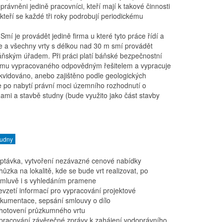
právněni jedině pracovníci, kteří mají k takové činnosti
eří se každé tři roky podrobují periodickému
 Smí je provádět jedině firma u které tyto práce řídí a
e a všechny vrty s délkou nad 30 m smí provádět
áňským úřadem. Při práci platí báňské bezpečnostní
ůzkumu vypracovaného odpovědným řešitelem a vypracuje
kvidováno, anebo zajištěno podle geologických
e po nabytí právní moci územního rozhodnutí o
ami a stavbě studny (bude využito jako část stavby
tudny
ptávka, vytvoření nezávazné cenové nabídky
hůzka na lokalitě, kde se bude vrt realizovat, po
mluvě i s vyhledáním pramene
evzetí informací pro vypracování projektové
kumentace, sepsání smlouvy o dílo
hotovení průzkumného vrtu
pracování závěrečné zprávy k zahájení vodoprávního