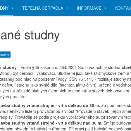
UDNY
TEPELNÁ ČERPADLA
INFORMACE
KONTA
tané studny
Studny
e studny
- Podle §55 zákona č. 254/2001 Sb. o vodách je studna
sta
Mohou být čerpací i vsakovací. Studněmi jsou také U-smyčkové zemní t
 zasahují pod hladinu podzemní vody. ČSN 75 5115 - rozlišuje studny na
 definují studnu jako svislé dílo (šachtici, jámu či vrt), určené k vodo
ných na základě platných územních rozhodnutí a stavebních povolení
ckých pracích:
tavba studny vrtané strojně - vrt s délkou do 30 m.
Za podmínek sta
ivnostenským listem pro vázanou živnost "Provádění staveb, jejich změn
ředpisy. Provádějí se podle projektu vypracovaného autorizovaným te
tavba studny vrtané strojně - vrt s délkou nad 30 m.
Smí je budovat
ydaným obvodním báňským úřadem. Při práci platí báňské bezpečnostní